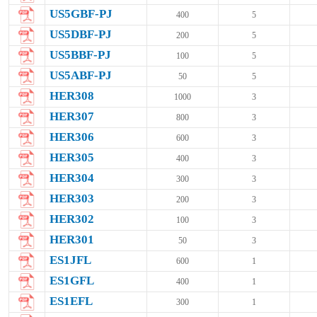
US5GBF-PJ
400
5
US5DBF-PJ
200
5
US5BBF-PJ
100
5
US5ABF-PJ
50
5
HER308
1000
3
HER307
800
3
HER306
600
3
HER305
400
3
HER304
300
3
HER303
200
3
HER302
100
3
HER301
50
3
ES1JFL
600
1
ES1GFL
400
1
ES1EFL
300
1