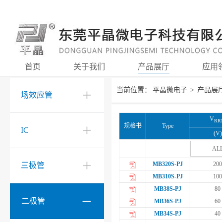
首页
关于我们
产品展厅
应用
当前位置：
平晶微电子
>
产品展
场效应管
V
RR
规格书
Type
IC
(V)
AL
MB320S-PJ
200
三极管
MB310S-PJ
100
MB38S-PJ
80
二极管
MB36S-PJ
60
MB34S-PJ
40