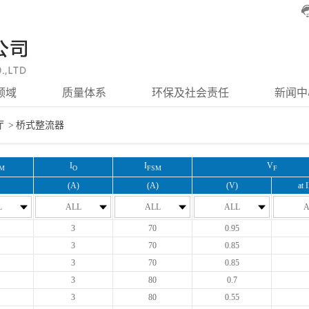
领域
质量体系
环保及社会责任
新闻中
厅
>
桥式整流器
I
I
V
M
O
FSM
F
(A)
(A)
(V)
at 
L
ALL
ALL
ALL
A
3
70
0.95
3
70
0.85
3
70
0.85
3
80
0.7
3
80
0.55