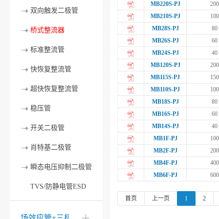
MB220S-PJ
200
双向触发二极管
MB210S-PJ
100
MB28S-PJ
80
桥式整流器
MB26S-PJ
60
标准整流管
MB24S-PJ
40
MB120S-PJ
200
快恢复整流管
MB115S-PJ
150
超快恢复整流管
MB110S-PJ
100
MB18S-PJ
80
稳压管
MB16S-PJ
60
MB14S-PJ
40
开关二极管
MB1F-PJ
100
肖特基二极管
MB2F-PJ
200
MB4F-PJ
400
瞬态电压抑制二极管
MB6F-PJ
600
TVS/防静电管ESD
首页
上一页
1
2
场效应管+三极管