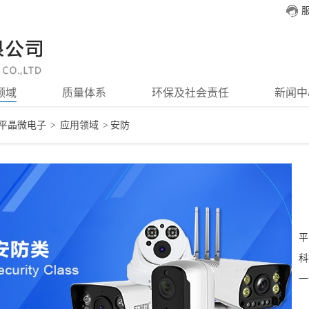
服
领域
质量体系
环保及社会责任
新闻中
平晶微电子
>
应用领域
>
安防
平
科
一