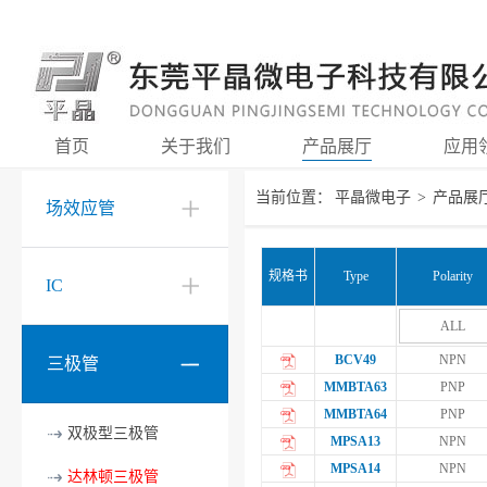
首页
关于我们
产品展厅
应用
当前位置：
平晶微电子
>
产品展
场效应管
规格书
Type
Polarity
IC
ALL
BCV49
NPN
三极管
MMBTA63
PNP
MMBTA64
PNP
双极型三极管
MPSA13
NPN
MPSA14
NPN
达林顿三极管