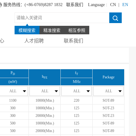
服务热线：(+86-0769)8287 1832
联系我们
Language :
CN |
EN
模糊搜索
精准搜索
相互参照
心
人才招聘
联系我们
P
f
D
T
h
Package
FE
(mW)
MHz
ALL
ALL
ALL
ALL
1100
10000(Min.)
220
SOT-89
300
10000(Min.)
125
SOT-23
300
20000(Min.)
125
SOT-23
500
10000(Min.)
125
SOT-89
500
20000(Min.)
125
SOT-89